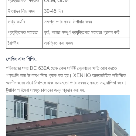
প্রক্রিয়াকরণ পদ্ধতি
OEM, ODM
উৎপাদন লিড সময়
30-45 দিন
তথ্য অর্ডার
সমাপ্ত পণ্য ক্রয়, উপাদান ক্রয়
প্রযুক্তিগত সহায়তা
হ্যাঁ, আমরা সম্পূর্ণ প্রযুক্তিগত সহায়তা প্রদান করি
বৈশিষ্ট্য
একত্রিত করা সহজ
লোডিং এবং শিপিং:
পরিবহনের সময় DC 630A মোল্ড কেস সার্কিট ব্রেকারের ক্ষতি রোধ করতে
পণ্যগুলি চাঙ্গা উপকরণ দিয়ে প্যাক করা হয়। XENHO আন্তর্জাতিক লজিস্টিক
অংশীদারদের সাথে নিরাপদে এবং সময়মতো পণ্য সরবরাহ করতে সহযোগিতা করে।
ট্র্যাকিং পরিষেবা সমস্ত চালানের জন্য প্রদান করা হয়.