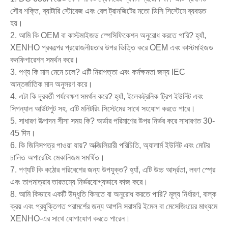
সৌর শক্তি, ব্যাটারি স্টোরেজ এবং রেল ট্রানজিটের মতো ডিসি সিস্টেমে ব্যবহৃত
হয়।
2. আমি কি OEM বা কাস্টমাইজড স্পেসিফিকেশন অনুরোধ করতে পারি? হ্যাঁ,
XENHO প্রকল্পের প্রয়োজনীয়তার উপর ভিত্তি করে OEM এবং কাস্টমাইজড
কনফিগারেশন সমর্থন করে।
3. পণ্য কি মান মেনে চলে? এটি নিরাপত্তা এবং কর্মক্ষমতা জন্য IEC
আন্তর্জাতিক মান অনুসরণ করে।
4. এটা কি দূরবর্তী পর্যবেক্ষণ সমর্থন করে? হ্যাঁ, ইলেকট্রনিক ট্রিপ ইউনিট এবং
সিগন্যাল আউটপুট সহ, এটি মনিটরিং সিস্টেমের সাথে সংযোগ করতে পারে।
5. সাধারণ উত্পাদন সীসা সময় কি? অর্ডার পরিমাণের উপর নির্ভর করে সাধারণত 30-
45 দিন।
6. কি জিনিসপত্র পাওয়া যায়? অক্জিলিয়ারী পরিচিতি, অ্যালার্ম ইউনিট এবং মোটর
চালিত অপারেটিং মেকানিজম সমর্থিত।
7. পণ্যটি কি কঠোর পরিবেশের জন্য উপযুক্ত? হ্যাঁ, এটি উচ্চ আর্দ্রতা, লবণ স্প্রে
এবং তাপমাত্রার তারতম্যে ​​নির্ভরযোগ্যভাবে কাজ করে।
8. আমি কিভাবে একটি উদ্ধৃতি কিনতে বা অনুরোধ করতে পারি? মূল্য নির্ধারণ, বাল্ক
ক্রয় এবং প্রযুক্তিগত পরামর্শের জন্য আপনি সরাসরি ইমেল বা মেসেজিংয়ের মাধ্যমে
XENHO-এর সাথে যোগাযোগ করতে পারেন।