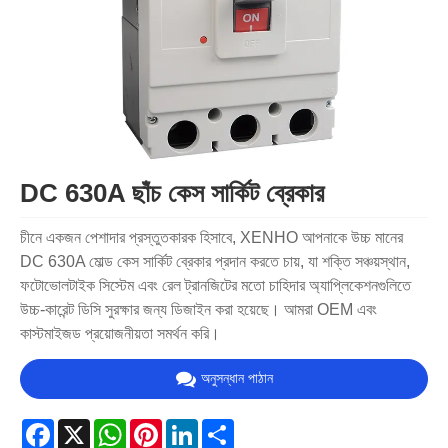
DC 630A ছাঁচ কেস সার্কিট ব্রেকার
চীনে একজন পেশাদার প্রস্তুতকারক হিসাবে, XENHO আপনাকে উচ্চ মানের
DC 630A মোল্ড কেস সার্কিট ব্রেকার প্রদান করতে চায়, যা শক্তি সঞ্চয়স্থান,
ফটোভোলটাইক সিস্টেম এবং রেল ট্রানজিটের মতো চাহিদার অ্যাপ্লিকেশনগুলিতে
উচ্চ-কারেন্ট ডিসি সুরক্ষার জন্য ডিজাইন করা হয়েছে। আমরা OEM এবং
কাস্টমাইজড প্রয়োজনীয়তা সমর্থন করি।
অনুসন্ধান পাঠান
Facebook
X
WhatsApp
Pinterest
LinkedIn
Share