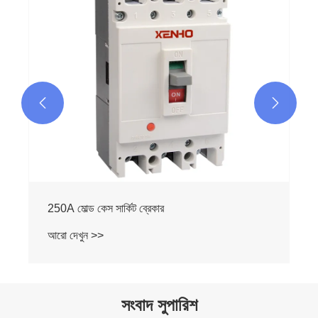


250A মোল্ড কেস সার্কিট ব্রেকার
আরো দেখুন >>
সংবাদ সুপারিশ