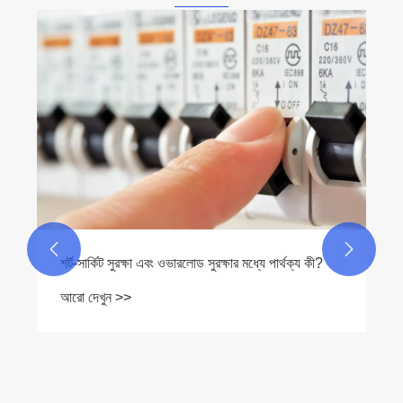


শর্ট-সার্কিট সুরক্ষা এবং ওভারলোড সুরক্ষার মধ্যে পার্থক্য কী?
আরো দেখুন >>