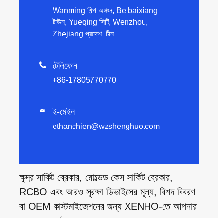
Wanming শিল্প অঞ্চল, Beibaixiang
টাউন, Yueqing সিটি, Wenzhou,
Zhejiang প্রদেশ, চীন

টেলিফোন
+86-17805770770
ই-মেইল

ethanchien@wzshenghuo.com
ক্ষুদ্র সার্কিট ব্রেকার, মোল্ডেড কেস সার্কিট ব্রেকার,
RCBO এবং আরও সুরক্ষা ডিভাইসের মূল্য, বিশদ বিবরণ
বা OEM কাস্টমাইজেশনের জন্য XENHO-তে আপনার