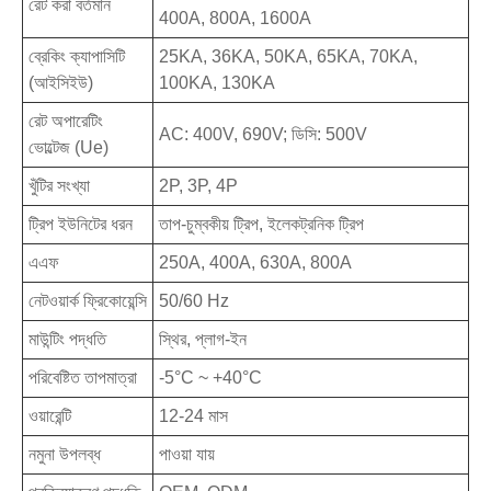
রেট করা বর্তমান
400A, 800A, 1600A
ব্রেকিং ক্যাপাসিটি
25KA, 36KA, 50KA, 65KA, 70KA,
(আইসিইউ)
100KA, 130KA
রেট অপারেটিং
AC: 400V, 690V; ডিসি: 500V
ভোল্টেজ (Ue)
খুঁটির সংখ্যা
2P, 3P, 4P
ট্রিপ ইউনিটের ধরন
তাপ-চুম্বকীয় ট্রিপ, ইলেকট্রনিক ট্রিপ
এএফ
250A, 400A, 630A, 800A
নেটওয়ার্ক ফ্রিকোয়েন্সি
50/60 Hz
মাউন্টিং পদ্ধতি
স্থির, প্লাগ-ইন
পরিবেষ্টিত তাপমাত্রা
-5°C ~ +40°C
ওয়ারেন্টি
12-24 মাস
নমুনা উপলব্ধ
পাওয়া যায়