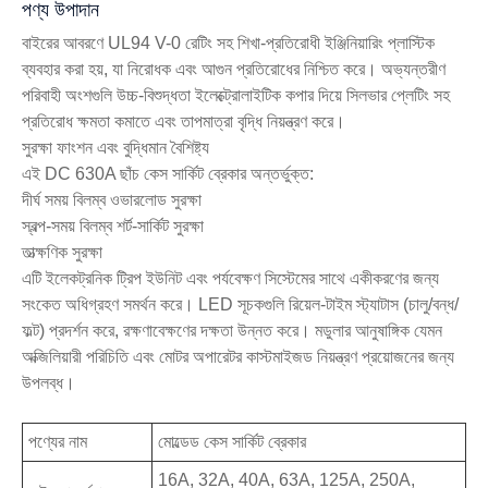
পণ্য উপাদান
বাইরের আবরণে UL94 V-0 রেটিং সহ শিখা-প্রতিরোধী ইঞ্জিনিয়ারিং প্লাস্টিক
ব্যবহার করা হয়, যা নিরোধক এবং আগুন প্রতিরোধের নিশ্চিত করে। অভ্যন্তরীণ
পরিবাহী অংশগুলি উচ্চ-বিশুদ্ধতা ইলেক্ট্রোলাইটিক কপার দিয়ে সিলভার প্লেটিং সহ
প্রতিরোধ ক্ষমতা কমাতে এবং তাপমাত্রা বৃদ্ধি নিয়ন্ত্রণ করে।
সুরক্ষা ফাংশন এবং বুদ্ধিমান বৈশিষ্ট্য
এই DC 630A ছাঁচ কেস সার্কিট ব্রেকার অন্তর্ভুক্ত:
দীর্ঘ সময় বিলম্ব ওভারলোড সুরক্ষা
স্বল্প-সময় বিলম্ব শর্ট-সার্কিট সুরক্ষা
তাত্ক্ষণিক সুরক্ষা
এটি ইলেকট্রনিক ট্রিপ ইউনিট এবং পর্যবেক্ষণ সিস্টেমের সাথে একীকরণের জন্য
সংকেত অধিগ্রহণ সমর্থন করে। LED সূচকগুলি রিয়েল-টাইম স্ট্যাটাস (চালু/বন্ধ/
ফল্ট) প্রদর্শন করে, রক্ষণাবেক্ষণের দক্ষতা উন্নত করে। মডুলার আনুষাঙ্গিক যেমন
অক্জিলিয়ারী পরিচিতি এবং মোটর অপারেটর কাস্টমাইজড নিয়ন্ত্রণ প্রয়োজনের জন্য
উপলব্ধ।
পণ্যের নাম
মোল্ডেড কেস সার্কিট ব্রেকার
16A, 32A, 40A, 63A, 125A, 250A,