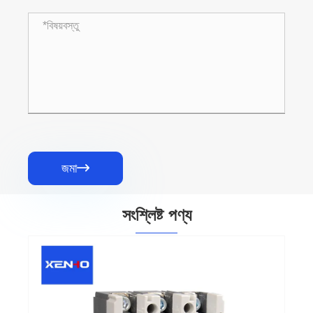
জমা

সংশ্লিষ্ট পণ্য