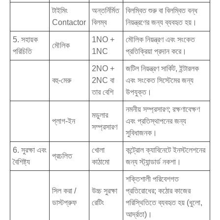
টাইমিং
অন্তর্নির্মিত
বিলম্বিত শুরু বা বিলম্বিত বন্ধ
Contactor
বিলম্ব
নিয়ন্ত্রণের জন্য ব্যবহৃত হয়।
5. সহায়ক
1NO +
মৌলিক নিয়ন্ত্রণ এবং সংকেত
মৌলিক
পরিচিতি
1NC
প্রতিক্রিয়া প্রদান করে।
2NO +
জটিল নিয়ন্ত্রণ সার্কিট, ইন্টারলক
বহু-মেরু
2NC বা
এবং সংকেত সিস্টেমের জন্য
তার বেশি
উপযুক্ত।
নমনীয় সম্প্রসারণ; রক্ষণাবেক্ষণ
মডুলার
প্লাগ-ইন
এবং প্রতিস্থাপনের জন্য
সম্প্রসারণ
সুবিধাজনক।
6. সুরক্ষা এবং
খোলা
কন্ট্রোল ক্যাবিনেটে ইনস্টলেশনের
প্রচলিত
বৈশিষ্ট্য
কাঠামো
জন্য স্ট্যান্ডার্ড নকশা।
শক্তিশালী পরিবেশগত
সিল করা /
উচ্চ সুরক্ষা
প্রতিরোধের; কঠোর কাজের
ডাস্টপ্রুফ
রেটিং
পরিস্থিতিতে ব্যবহৃত হয় (ধুলো,
আর্দ্রতা)।