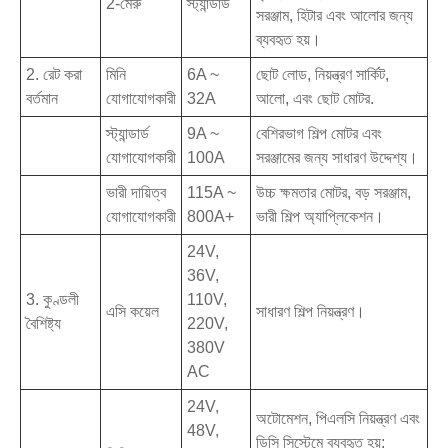
2-মেরু
স্ট্যান্ডার্ড
সরঞ্জাম, হিটার এবং আলোর জন্য
ব্যবহৃত হয়।
2. রেট করা
মিনি
6A ~
ছোট লোড, নিয়ন্ত্রণ সার্কিট,
বর্তমান
যোগাযোগকারী
32A
আলো, এবং ছোট মোটর.
স্ট্যান্ডার্ড
9A ~
বেশিরভাগ শিল্প মোটর এবং
যোগাযোগকারী
100A
সরঞ্জামের জন্য সাধারণ উদ্দেশ্য।
ভারী দায়িত্ব
115A ~
উচ্চ ক্ষমতার মোটর, বড় সরঞ্জাম,
যোগাযোগকারী
800A+
ভারী শিল্প অ্যাপ্লিকেশন।
24V,
36V,
3. কুণ্ডলী
110V,
এসি কয়েল
সাধারণ শিল্প নিয়ন্ত্রণ।
বৈশিষ্ট্য
220V,
380V
AC
24V,
অটোমেশন, পিএলসি নিয়ন্ত্রণ এবং
48V,
ডিসি সিস্টেমে ব্যবহৃত হয়;