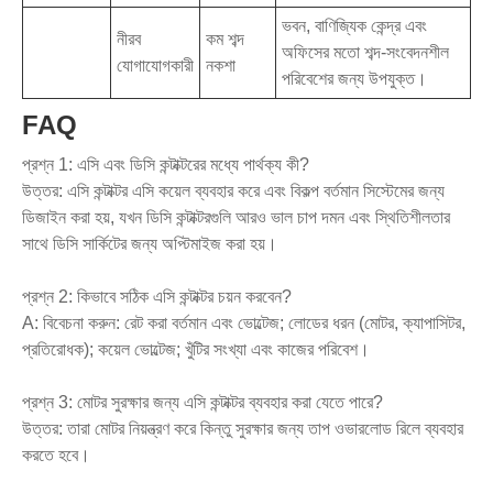
ভবন, বাণিজ্যিক কেন্দ্র এবং
নীরব
কম শব্দ
অফিসের মতো শব্দ-সংবেদনশীল
যোগাযোগকারী
নকশা
পরিবেশের জন্য উপযুক্ত।
FAQ
প্রশ্ন 1: এসি এবং ডিসি কন্টাক্টরের মধ্যে পার্থক্য কী?
উত্তর: এসি কন্টাক্টর এসি কয়েল ব্যবহার করে এবং বিকল্প বর্তমান সিস্টেমের জন্য
ডিজাইন করা হয়, যখন ডিসি কন্টাক্টরগুলি আরও ভাল চাপ দমন এবং স্থিতিশীলতার
সাথে ডিসি সার্কিটের জন্য অপ্টিমাইজ করা হয়।
প্রশ্ন 2: কিভাবে সঠিক এসি কন্টাক্টর চয়ন করবেন?
A: বিবেচনা করুন: রেট করা বর্তমান এবং ভোল্টেজ; লোডের ধরন (মোটর, ক্যাপাসিটর,
প্রতিরোধক); কয়েল ভোল্টেজ; খুঁটির সংখ্যা এবং কাজের পরিবেশ।
প্রশ্ন 3: মোটর সুরক্ষার জন্য এসি কন্টাক্টর ব্যবহার করা যেতে পারে?
উত্তর: তারা মোটর নিয়ন্ত্রণ করে কিন্তু সুরক্ষার জন্য তাপ ওভারলোড রিলে ব্যবহার
করতে হবে।