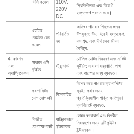
ডিসি কয়েল
110V,
স্থিতিশীলতা এবং বিরোধী
220V
হস্তক্ষেপ প্রদান করে।
DC
অস্থির পাওয়ার গ্রিডের জন্য
ওয়াইড
পরিবর্তিত
উপযুক্ত; উচ্চ বিরোধী হস্তক্ষেপ,
ভোল্টেজ রেঞ্জ
হয়
কম শব্দ, এবং দীর্ঘ সেবা জীবন
কয়েল
বৈশিষ্ট্য.
4. ফাংশন
মৌলিক মোটর নিয়ন্ত্রণ এবং সার্কিট
সাধারণ এসি
এবং
স্ট্যান্ডার্ড
সুইচিং; সাধারণ যন্ত্রপাতি, পাখা
কন্টাক্টর
অ্যাপ্লিকেশন
এবং পাম্পের জন্য ব্যবহৃত।
বিশেষ করে পাওয়ার ক্যাপাসিটার
ক্যাপাসিটর
স্যুইচ করার জন্য;
বিশেষায়িত
যোগাযোগকারী
প্রতিক্রিয়াশীল শক্তি ক্ষতিপূরণ
ক্যাবিনেটে ব্যবহৃত.
মোটর ফরোয়ার্ড এবং বিপরীত
বিপরীত
যান্ত্রিকভাবে
নিয়ন্ত্রণের জন্য দুটি কন্টাক্টর
যোগাযোগকারী
ইন্টারলকড
ইন্টারলকড।