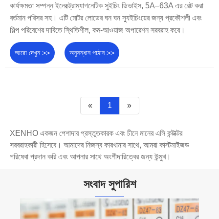
কার্যক্ষমতা সম্পন্ন ইলেক্ট্রোম্যাগনেটিক সুইচিং ডিভাইস, 5A–63A এর রেট করা
বর্তমান পরিসর সহ। এটি মোটর লোডের ঘন ঘন স্যুইচিংয়ের জন্য প্রকৌশলী এবং
শিল্প পরিবেশের দাবিতে স্থিতিশীল, কম-আওয়াজ অপারেশন সরবরাহ করে।
আরো দেখুন >>
অনুসন্ধান পাঠান >>
«
1
»
XENHO একজন পেশাদার প্রস্তুতকারক এবং চীনে মানের এসি কন্টাক্টর
সরবরাহকারী হিসেবে। আমাদের নিজস্ব কারখানার সাথে, আমরা কাস্টমাইজড
পরিষেবা প্রদান করি এবং আপনার সাথে অংশীদারিত্বের জন্য উন্মুখ।
সংবাদ সুপারিশ