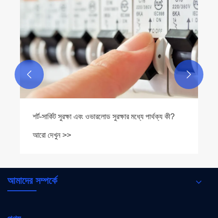


শর্ট-সার্কিট সুরক্ষা এবং ওভারলোড সুরক্ষার মধ্যে পার্থক্য কী?
আরো দেখুন >>
আমাদের সম্পর্কে