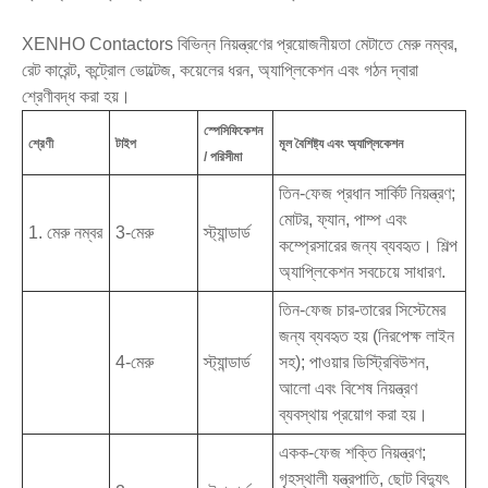
XENHO Contactors বিভিন্ন নিয়ন্ত্রণের প্রয়োজনীয়তা মেটাতে মেরু নম্বর,
রেট কারেন্ট, কন্ট্রোল ভোল্টেজ, কয়েলের ধরন, অ্যাপ্লিকেশন এবং গঠন দ্বারা
শ্রেণীবদ্ধ করা হয়।
স্পেসিফিকেশন
শ্রেণী
টাইপ
মূল বৈশিষ্ট্য এবং অ্যাপ্লিকেশন
/ পরিসীমা
তিন-ফেজ প্রধান সার্কিট নিয়ন্ত্রণ;
মোটর, ফ্যান, পাম্প এবং
1. মেরু নম্বর
3-মেরু
স্ট্যান্ডার্ড
কম্প্রেসারের জন্য ব্যবহৃত। শিল্প
অ্যাপ্লিকেশন সবচেয়ে সাধারণ.
তিন-ফেজ চার-তারের সিস্টেমের
জন্য ব্যবহৃত হয় (নিরপেক্ষ লাইন
4-মেরু
স্ট্যান্ডার্ড
সহ); পাওয়ার ডিস্ট্রিবিউশন,
আলো এবং বিশেষ নিয়ন্ত্রণ
ব্যবস্থায় প্রয়োগ করা হয়।
একক-ফেজ শক্তি নিয়ন্ত্রণ;
গৃহস্থালী যন্ত্রপাতি, ছোট বিদ্যুৎ