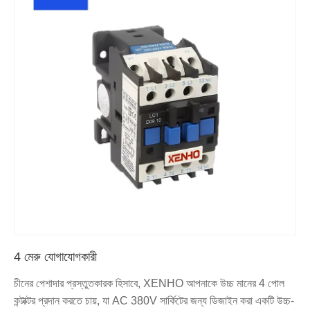
4 মেরু যোগাযোগকারী
চীনের পেশাদার প্রস্তুতকারক হিসাবে, XENHO আপনাকে উচ্চ মানের 4 পোল
কন্টাক্টর প্রদান করতে চায়, যা AC 380V সার্কিটের জন্য ডিজাইন করা একটি উচ্চ-