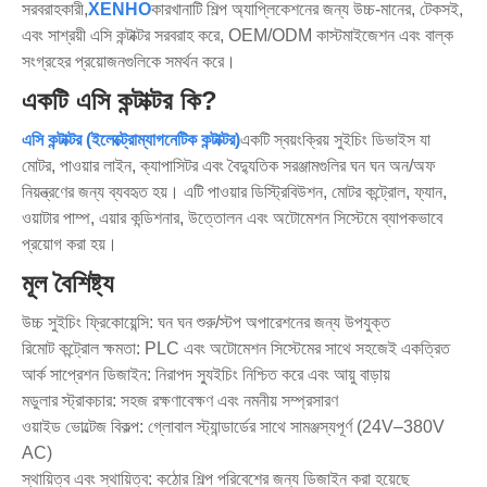
সরবরাহকারী,
XENHO
কারখানাটি শিল্প অ্যাপ্লিকেশনের জন্য উচ্চ-মানের, টেকসই,
এবং সাশ্রয়ী এসি কন্টাক্টর সরবরাহ করে, OEM/ODM কাস্টমাইজেশন এবং বাল্ক
সংগ্রহের প্রয়োজনগুলিকে সমর্থন করে।
একটি এসি কন্টাক্টর কি?
এসি কন্টাক্টর (ইলেক্ট্রোম্যাগনেটিক কন্টাক্টর)
একটি স্বয়ংক্রিয় সুইচিং ডিভাইস যা
মোটর, পাওয়ার লাইন, ক্যাপাসিটর এবং বৈদ্যুতিক সরঞ্জামগুলির ঘন ঘন অন/অফ
নিয়ন্ত্রণের জন্য ব্যবহৃত হয়। এটি পাওয়ার ডিস্ট্রিবিউশন, মোটর কন্ট্রোল, ফ্যান,
ওয়াটার পাম্প, এয়ার কন্ডিশনার, উত্তোলন এবং অটোমেশন সিস্টেমে ব্যাপকভাবে
প্রয়োগ করা হয়।
মূল বৈশিষ্ট্য
উচ্চ সুইচিং ফ্রিকোয়েন্সি: ঘন ঘন শুরু/স্টপ অপারেশনের জন্য উপযুক্ত
রিমোট কন্ট্রোল ক্ষমতা: PLC এবং অটোমেশন সিস্টেমের সাথে সহজেই একত্রিত
আর্ক সাপ্রেশন ডিজাইন: নিরাপদ স্যুইচিং নিশ্চিত করে এবং আয়ু বাড়ায়
মডুলার স্ট্রাকচার: সহজ রক্ষণাবেক্ষণ এবং নমনীয় সম্প্রসারণ
ওয়াইড ভোল্টেজ বিকল্প: গ্লোবাল স্ট্যান্ডার্ডের সাথে সামঞ্জস্যপূর্ণ (24V–380V
AC)
স্থায়িত্ব এবং স্থায়িত্ব: কঠোর শিল্প পরিবেশের জন্য ডিজাইন করা হয়েছে