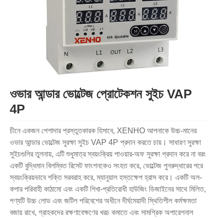
ওভার আন্ডার ভোল্টেজ প্রোটেকশন সুইচ VAP
4P
চীনে একজন পেশাদার প্রস্তুতকারক হিসাবে, XENHO আপনাকে উচ্চ-মানের
ওভার আন্ডার ভোল্টেজ সুরক্ষা সুইচ VAP 4P প্রদান করতে চায়। সাধারণ সুরক্ষা
সুইচগুলির তুলনায়, এটি শুধুমাত্র স্বয়ংক্রিয় পাওয়ার-অফ সুরক্ষা প্রদান করে না বরং
একটি বুদ্ধিমান বিলম্বিত রিসেট ফাংশনকেও সংহত করে, ভোল্টেজ পুনরুদ্ধারের পরে
স্বয়ংক্রিয়ভাবে শক্তি সরবরাহ করে, ম্যানুয়াল হস্তক্ষেপ হ্রাস করে। একটি অল-
কপার পরিবাহী কাঠামো এবং একটি শিখা-প্রতিরোধী হাউজিং ডিজাইনের সাথে মিলিত,
পণ্যটি উচ্চ লোড এবং জটিল পরিবেশের অধীনে দীর্ঘমেয়াদী স্থিতিশীল কর্মক্ষমতা
বজায় রাখে, গ্রাহকদের রক্ষণাবেক্ষণের খরচ কমাতে এবং সামগ্রিক অপারেশনাল