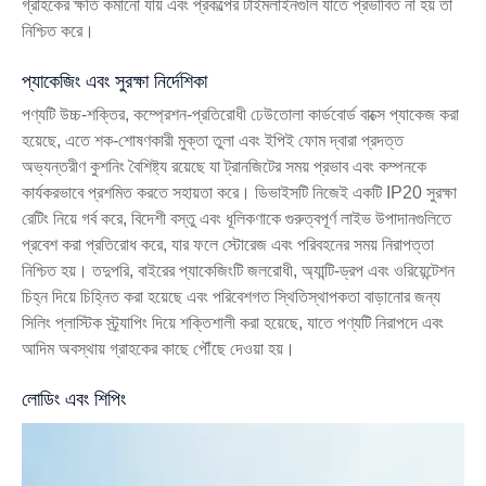
গ্রাহকের ক্ষতি কমানো যায় এবং প্রকল্পের টাইমলাইনগুলি যাতে প্রভাবিত না হয় তা
নিশ্চিত করে।
প্যাকেজিং এবং সুরক্ষা নির্দেশিকা
পণ্যটি উচ্চ-শক্তির, কম্প্রেশন-প্রতিরোধী ঢেউতোলা কার্ডবোর্ড বাক্সে প্যাকেজ করা
হয়েছে, এতে শক-শোষণকারী মুক্তা তুলা এবং ইপিই ফোম দ্বারা প্রদত্ত
অভ্যন্তরীণ কুশনিং বৈশিষ্ট্য রয়েছে যা ট্রানজিটের সময় প্রভাব এবং কম্পনকে
কার্যকরভাবে প্রশমিত করতে সহায়তা করে। ডিভাইসটি নিজেই একটি IP20 সুরক্ষা
রেটিং নিয়ে গর্ব করে, বিদেশী বস্তু এবং ধূলিকণাকে গুরুত্বপূর্ণ লাইভ উপাদানগুলিতে
প্রবেশ করা প্রতিরোধ করে, যার ফলে স্টোরেজ এবং পরিবহনের সময় নিরাপত্তা
নিশ্চিত হয়। তদুপরি, বাইরের প্যাকেজিংটি জলরোধী, অ্যান্টি-ড্রপ এবং ওরিয়েন্টেশন
চিহ্ন দিয়ে চিহ্নিত করা হয়েছে এবং পরিবেশগত স্থিতিস্থাপকতা বাড়ানোর জন্য
সিলিং প্লাস্টিক স্ট্র্যাপিং দিয়ে শক্তিশালী করা হয়েছে, যাতে পণ্যটি নিরাপদে এবং
আদিম অবস্থায় গ্রাহকের কাছে পৌঁছে দেওয়া হয়।
লোডিং এবং শিপিং