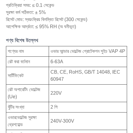
প্রতিক্রিয়া সময়: ≤ 0.1 সেকেন্ড
সুরক্ষা কর্ম সঠিকতা: ± 5%
রিসেট মোড: স্বয়ংক্রিয় বিলম্বিত রিসেট (300 সেকেন্ড)
আপেক্ষিক আর্দ্রতা: ≤ 95% RH (অ ঘনীভূত)
পণ্য বিশেষ উল্লেখ
পণ্যের নাম
ওভার আন্ডার ভোল্টেজ প্রোটেকশন সুইচ VAP 4P
রেট করা বর্তমান
6-63A
CB, CE, RoHS, GB/T 14048, IEC
সার্টিফিকেট
60947
রেট অপারেটিং ভোল্টেজ
220V
(Ue)
খুঁটির সংখ্যা
2 পি
ওভারভোল্টেজ সুরক্ষা
240V-300V
থ্রেশহোল্ড