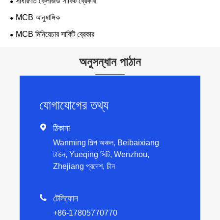
সাধারণত ক্লোজড সার্কিট ব্রেকার
MCB আনুষাঙ্গিক
MCB মিনিয়েচার সার্কিট ব্রেকার
অনুসন্ধান পাঠান
যোগাযোগের তথ্য

ঠিকানা
Wanming শিল্প অঞ্চল, Beibaixiang
টাউন, Yueqing সিটি, Wenzhou,
Zhejiang প্রদেশ, চীন

টেলিফোন
+86-17805770770