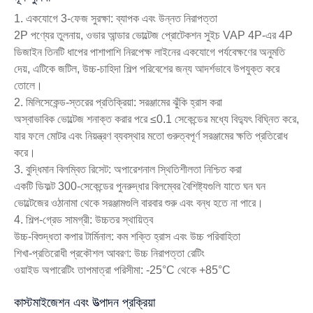
1. একযোগে 3-ফেজ সুরক্ষা: ব্যাপক এবং উন্নত নিরাপত্তা
2P পণ্যের তুলনায়, ওভার আন্ডার ভোল্টেজ প্রোটেকশন সুইচ VAP 4P-এর 4P
ডিজাইন তিনটি ধাপের পাশাপাশি নিরপেক্ষ লাইনের একযোগে পর্যবেক্ষণের অনুমতি
দেয়, এটিকে জটিল, উচ্চ-চাহিদা শিল্প পরিবেশের জন্য আদর্শভাবে উপযুক্ত করে
তোলে।
2. মিলিসেকেন্ড-স্তরের প্রতিক্রিয়া: সরঞ্জামের ঝুঁকি হ্রাস করা
অস্বাভাবিক ভোল্টেজ শনাক্ত করার পরে ≤0.1 সেকেন্ডের মধ্যে বিদ্যুৎ বিঘ্নিত করে,
যার ফলে মোটর এবং নিয়ন্ত্রণ ব্যবস্থার মতো গুরুত্বপূর্ণ সরঞ্জামের ক্ষতি প্রতিরোধ
করে।
3. বুদ্ধিমান বিলম্বিত রিসেট: অপারেশনাল স্থিতিশীলতা নিশ্চিত করা
একটি ডিফল্ট 300-সেকেন্ডের পুনরুদ্ধার বিলম্বের বৈশিষ্ট্যগুলি যাতে ঘন ঘন
ভোল্টেজের ওঠানামা থেকে সরঞ্জামগুলি বারবার শুরু এবং বন্ধ হতে না পারে।
4. শিল্প-গ্রেড সামগ্রী: উচ্চতর স্থায়িত্ব
উচ্চ-বিশুদ্ধতা কপার টার্মিনাল: কম শক্তি হ্রাস এবং উচ্চ পরিবাহিতা
শিখা-প্রতিরোধী প্রকৌশল আবরণ: উচ্চ নিরাপত্তা রেটিং
ওয়াইড অপারেটিং তাপমাত্রা পরিসীমা: -25°C থেকে +85°C
কাস্টমাইজেশন এবং উত্পাদন প্রক্রিয়া