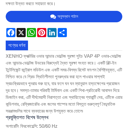
দক্ষতা উন্নত করতে সহায়তা করে।
অনুসন্ধান পাঠান
Facebook
X
WhatsApp
Pinterest
LinkedIn
Share
পণ্যের বর্ণনা
XENHO ফ্যাক্টরির ওভার আন্ডার ভোল্টেজ সুরক্ষা সুইচ VAP 4P ওভার-ভোল্টেজ
এবং আন্ডার-ভোল্টেজ উভয়ের বিরুদ্ধেই দ্বৈত সুরক্ষা সংহত করে। একটি বিল্ট-ইন
ইন্টেলিজেন্ট কন্ট্রোল মডিউল এবং একটি সময়-বিলম্ব রিসেট ফাংশন বৈশিষ্ট্যযুক্ত, এটি
নিশ্চিত করে যে গ্রিড স্থিতিশীলতা পুনরুদ্ধার করা হলে পাওয়ার সাপ্লাই
স্বয়ংক্রিয়ভাবে পুনরায় শুরু হবে, যার ফলে ঘন ঘন ম্যানুয়াল হস্তক্ষেপের প্রয়োজন
দূর হবে। সমস্ত-তামার পরিবাহী টার্মিনাল এবং একটি শিখা-প্রতিরোধী আবাসন দিয়ে
ডিজাইন করা, এটি দীর্ঘমেয়াদী নিরাপত্তা এবং স্থায়িত্বের গ্যারান্টি দেয়, এটিকে এয়ার
কন্ডিশনার, রেফ্রিজারেটর এবং জলের পাম্পের মতো বিস্তৃত গুরুত্বপূর্ণ বৈদ্যুতিক
সরঞ্জামগুলির সাথে ব্যবহারের জন্য উপযুক্ত করে তোলে৷
প্রযুক্তিগত বিশেষ উল্লেখ
অপারেটিং ফ্রিকোয়েন্সি: 50/60 Hz