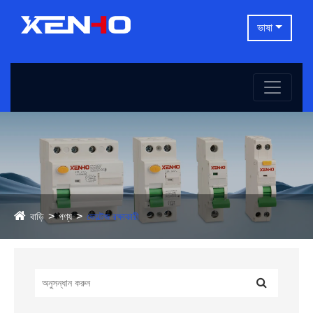
ভাষা
বাড়ি
পণ্য
ভোল্টেজ রক্ষাকারী