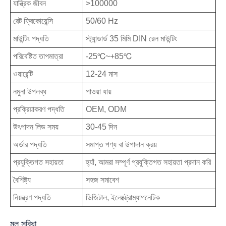
যান্ত্রিক জীবন
>100000
রেট ফ্রিকোয়েন্সি
50/60 Hz
মাউন্টিং পদ্ধতি
স্ট্যান্ডার্ড 35 মিমি DIN রেল মাউন্টিং
পরিবেষ্টিত তাপমাত্রা
-25℃~+85℃
ওয়ারেন্টি
12-24 মাস
নমুনা উপলব্ধ
পাওয়া যায়
প্রক্রিয়াকরণ পদ্ধতি
OEM, ODM
উৎপাদন লিড সময়
30-45 দিন
অর্ডার পদ্ধতি
সমাপ্ত পণ্য বা উপাদান ক্রয়
প্রযুক্তিগত সহায়তা
হ্যাঁ, আমরা সম্পূর্ণ প্রযুক্তিগত সহায়তা প্রদান করি
বৈশিষ্ট্য
সহজ সমাবেশ
নিয়ন্ত্রণ পদ্ধতি
ডিজিটাল, ইলেক্ট্রোম্যাগনেটিক
মূল সুবিধা