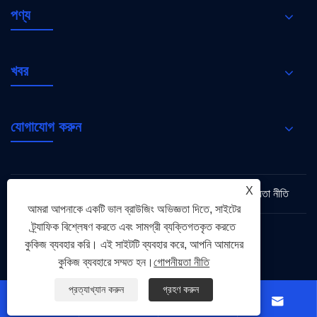
পণ্য
খবর
যোগাযোগ করুন
X
Links
Sitemap
RSS
XML
গোপনীয়তা নীতি
আমরা আপনাকে একটি ভাল ব্রাউজিং অভিজ্ঞতা দিতে, সাইটের
ট্র্যাফিক বিশ্লেষণ করতে এবং সামগ্রী ব্যক্তিগতকৃত করতে
কুকিজ ব্যবহার করি। এই সাইটটি ব্যবহার করে, আপনি আমাদের
কপিরাইট © 2026 হলি ফ্লেম গ্রুপ সর্বস্বত্ব সংরক্ষিত।
কুকিজ ব্যবহারে সম্মত হন।
গোপনীয়তা নীতি
প্রত্যাখ্যান করুন
গ্রহণ করুন



