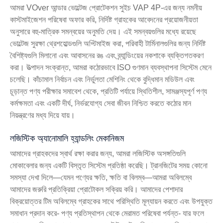
আমরা VOver আন্ডার ভোল্টেজ প্রোটেকশন সুইচ VAP 4P-এর জন্য নমনীয়
কাস্টমাইজেশন পরিষেবা অফার করি, নির্দিষ্ট গ্রাহকের আবেদনের প্রয়োজনীয়তা
অনুসারে বহু-মাত্রিক সমন্বয়ের অনুমতি দেয়। এই সমন্বয়গুলির মধ্যে রয়েছে
ভোল্টেজ সুরক্ষা থ্রেশহোল্ডগুলি অপ্টিমাইজ করা, পরিবাহী টার্মিনালগুলির জন্য নির্দিষ্ট
বৈশিষ্ট্যগুলি মিলানো এবং আবাসনের রঙ এবং ব্র্যান্ডিংয়ের নকশাকে ব্যক্তিগতকরণ
করা। উত্পাদন সংক্রান্ত, আমরা কঠোরভাবে ISO গুণমান ব্যবস্থাপনা সিস্টেম মেনে
চলেছি। কাঁচামাল নির্বাচন এবং নির্ভুলতা মেশিনিং থেকে বুদ্ধিমান মডিউল এবং
চূড়ান্ত পণ্য পরীক্ষার সমাবেশ থেকে, প্রতিটি পর্যায়ে স্থিতিশীল, সামঞ্জস্যপূর্ণ পণ্য
কর্মক্ষমতা এবং একটি দীর্ঘ, নির্ভরযোগ্য সেবা জীবন নিশ্চিত করতে কঠোর মান
নিয়ন্ত্রণের মধ্য দিয়ে যায়।
লজিস্টিক অ্যানোমালি হ্যান্ডলিং মেকানিজম
আমাদের গ্রাহকদের স্বার্থ রক্ষা করার জন্য, আমরা লজিস্টিক অসঙ্গতিগুলি
মোকাবেলার জন্য একটি বিস্তৃত সিস্টেম প্রতিষ্ঠা করেছি। ট্রানজিটের সময় কোনো
সমস্যা দেখা দিলে—যেমন পণ্যের ক্ষতি, ক্ষতি বা বিলম্ব—আমরা অবিলম্বে
আমাদের জরুরি প্রতিক্রিয়া প্রোটোকল সক্রিয় করি। আমাদের পেশাদার
বিক্রয়োত্তর টিম অবিলম্বে গ্রাহকের সাথে পরিস্থিতি মূল্যায়ন করতে এবং উপযুক্ত
সমাধান প্রদান করে- পণ্য প্রতিস্থাপন থেকে মেরামত পরিষেবা পর্যন্ত- যার ফলে