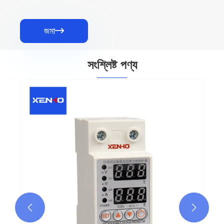
জমা

সংশ্লিষ্ট পণ্য

