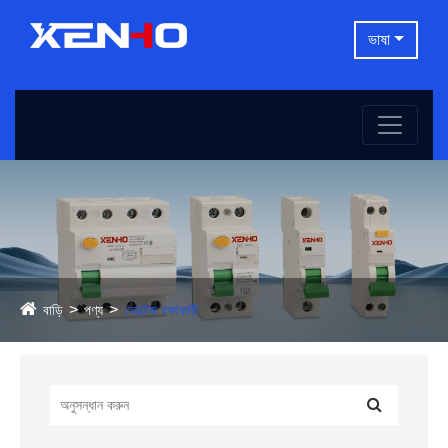
ভাষা
বাড়ি
পণ্য
ভোল্টেজ রক্ষাকারী