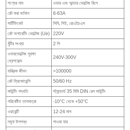
পণ্যের নাম
ওভার এবং আন্ডার ভোল্টেজ রিলে
রেট করা বর্তমান
6-63A
সার্টিফিকেট
সিবি, সিই, রোএইচএস
রেট অপারেটিং ভোল্টেজ (Ue)
220V
খুঁটির সংখ্যা
2 পি
ওভারভোল্টেজ সুরক্ষা
240V-300V
থ্রেশহোল্ড
যান্ত্রিক জীবন
>100000
রেট ফ্রিকোয়েন্সি
50/60 Hz
মাউন্টিং পদ্ধতি
স্ট্যান্ডার্ড 35 মিমি DIN রেল মাউন্টিং
পরিবেষ্টিত তাপমাত্রা
-10°C থেকে +50°C
ওয়ারেন্টি
12-24 মাস
নমুনা উপলব্ধ
পাওয়া যায়