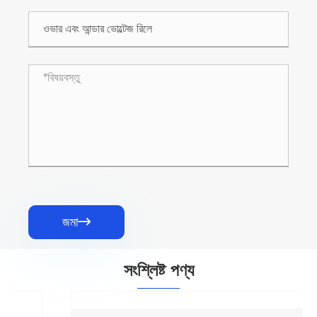
জমা

সংশ্লিষ্ট পণ্য