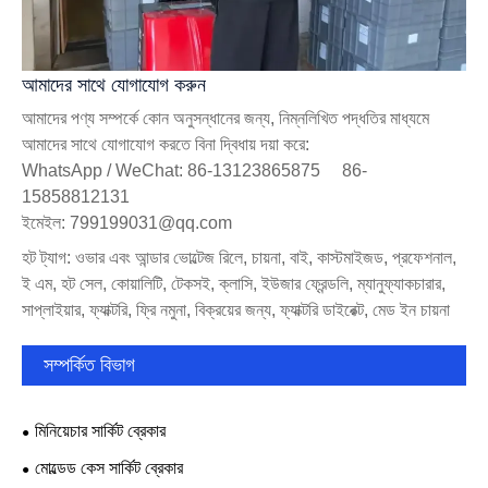
আমাদের সাথে যোগাযোগ করুন
আমাদের পণ্য সম্পর্কে কোন অনুসন্ধানের জন্য, নিম্নলিখিত পদ্ধতির মাধ্যমে
আমাদের সাথে যোগাযোগ করতে বিনা দ্বিধায় দয়া করে:
WhatsApp / WeChat: 86-13123865875 86-
15858812131
ইমেইল: 799199031@qq.com
হট ট্যাগ: ওভার এবং আন্ডার ভোল্টেজ রিলে, চায়না, বাই, কাস্টমাইজড, প্রফেশনাল,
ই এম, হট সেল, কোয়ালিটি, টেকসই, ক্লাসি, ইউজার ফ্রেন্ডলি, ম্যানুফ্যাকচারার,
সাপ্লাইয়ার, ফ্যাক্টরি, ফ্রি নমুনা, বিক্রয়ের জন্য, ফ্যাক্টরি ডাইরেক্ট, মেড ইন চায়না
সম্পর্কিত বিভাগ
মিনিয়েচার সার্কিট ব্রেকার
মোল্ডেড কেস সার্কিট ব্রেকার