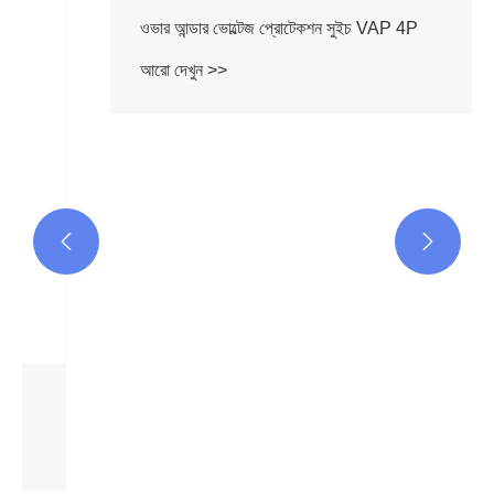


ওভার আন্ডার ভোল্টেজ প্রোটেকশন সুইচ VAP 4P
আরো দেখুন >>