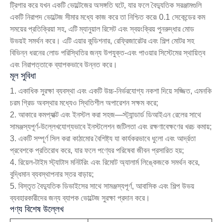
ট্রিগার করে যখন একটি ভোল্টেজের অসঙ্গতি ঘটে, যার ফলে বৈদ্যুতিক সরঞ্জামগুলি
একটি নিরাপদ ভোল্টেজ সীমার মধ্যে কাজ করে তা নিশ্চিত করে৷ 0.1 সেকেন্ডের কম
সময়ের প্রতিক্রিয়া সহ, এটি ম্যানুয়াল রিসেট এবং স্বয়ংক্রিয় পুনরুদ্ধার মোড
উভয়ই সমর্থন করে। এটি এয়ার কন্ডিশনার, রেফ্রিজারেটর এবং শিল্প মোটর সহ
বিভিন্ন ধরনের লোড পরিস্থিতির জন্য উপযুক্ত-এবং পাওয়ার সিস্টেমের স্থায়িত্ব
এবং নিরাপত্তাকে ব্যাপকভাবে উন্নত করে।
মূল সুবিধা
1. একাধিক সুরক্ষা ব্যবস্থা এবং একটি উচ্চ-নির্ভরযোগ্য নকশা দিয়ে সজ্জিত, এমনকি
চরম গ্রিড অবস্থার মধ্যেও স্থিতিশীল অপারেশন সক্ষম করে;
2. আকারে কমপ্যাক্ট এবং ইনস্টল করা সহজ—স্ট্যান্ডার্ড ডিআইএন রেলের সাথে
সামঞ্জস্যপূর্ণ-উল্লেখযোগ্যভাবে ইনস্টলেশন জটিলতা এবং রক্ষণাবেক্ষণের খরচ কমায়;
3. একটি সম্পূর্ণ সিল করা কাঠামোর বৈশিষ্ট্য যা কার্যকরভাবে ধুলো এবং আর্দ্রতা
প্রবেশকে প্রতিরোধ করে, যার ফলে পণ্যের পরিষেবা জীবন প্রসারিত হয়;
4. রিয়েল-টাইম স্ট্যাটাস মনিটরিং এবং রিমোট অ্যালার্ম লিঙ্কেজকে সমর্থন করে,
বুদ্ধিমান ব্যবস্থাপনার স্তর বাড়ায়;
5. বিস্তৃত বৈদ্যুতিক ডিভাইসের সাথে সামঞ্জস্যপূর্ণ, আবাসিক এবং শিল্প উভয়
ব্যবহারকারীদের জন্য ব্যাপক ভোল্টেজ সুরক্ষা প্রদান করে।
পণ্য বিশেষ উল্লেখ