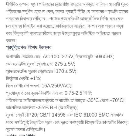
দীর্ঘায়িত কম্পন, স্থল পরিবহনের চ্যালেঞ্জিং রাস্তার অবস্থা, বা বিমান মালবাহী দ্রুত
পরিবহনের সম্মুখীন হোক না কেন, আমরা গ্যারান্টি দিচ্ছি যে আমাদের পণ্যগুলি তাদের
গন্তব্যে নিরাপদে পৌঁছাবে। পণ্যের প্যাকেজিংটি আন্তর্জাতিক শিপিং মান মেনে
চলার জন্য ডিজাইন করা হয়েছে, কার্যকরভাবে আর্দ্রতা, কম্পন এবং প্রভাব সহ্য
করে বিশ্বব্যাপী ব্যবহারকারীদের জন্য উদ্বেগমুক্ত লজিস্টিক অভিজ্ঞতা প্রদান
করতে।
প্রযুক্তিগত বিশেষ উল্লেখ
অপারেটিং ভোল্টেজ রেঞ্জ: AC 100–275V, ফ্রিকোয়েন্সি 50/60Hz;
ওভারভোল্টেজ সুরক্ষা থ্রেশহোল্ড: 275 ± 5V;
আন্ডারভোল্টেজ সুরক্ষা থ্রেশহোল্ড: 170 ± 5V;
নির্ভুলতা শ্রেণী: ±1%;
রিলে যোগাযোগ ক্ষমতা: 16A/250VAC;
প্রযোজ্য তারের ক্রস-বিভাগীয় এলাকা: 0.75-2.5 মিমি²;
পরিবেশগত অভিযোজনযোগ্যতা: অপারেটিং তাপমাত্রা -30°C থেকে +70°C;
আপেক্ষিক আর্দ্রতা: ≤95% RH (অ ঘনীভূত);
সুরক্ষা শ্রেণী: IP20; GB/T 14598 এবং IEC 61000 EMC মানগুলির
সাথে সঙ্গতিপূর্ণ; বৈদ্যুতিক স্রাব এবং দ্রুত ক্ষণস্থায়ী বিস্ফোরিত ডালগুলির বিরুদ্ধে
সুরক্ষা ক্ষমতা বৈশিষ্ট্যগুলি।