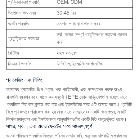
প্রক্রিয়াকরণ পদ্ধতি
OEM, ODM
উৎপাদন লিড সময়
30-45 দিন
অর্ডার পদ্ধতি
সমাপ্ত পণ্য বা উপাদান ক্রয়
হ্যাঁ, আমরা সম্পূর্ণ প্রযুক্তিগত সহায়তা প্রদান
প্রযুক্তিগত সহায়তা
করি
বৈশিষ্ট্য
সহজ সমাবেশ
নিয়ন্ত্রণ পদ্ধতি
ডিজিটাল, ইলেক্ট্রোম্যাগনেটিক
প্যাকেজিং এবং শিপিং
আমাদের প্যাকেজিং শিল্প-গ্রেড, শক-প্রতিরোধী, এবং কম্প্রেশন-প্রুফ রঙের
বাক্সগুলি ব্যবহার করে, যাতে অভ্যন্তরীণ EPE ফোম সন্নিবেশগুলি রয়েছে যাতে
পণ্যটিকে নিরাপদে ক্র্যাড করা যায় এবং ট্রানজিটের সময় এটি অক্ষত থাকে। প্রতিটি
রিলে পৃথকভাবে প্যাকেজ করা হয় এবং এতে সামঞ্জস্যের একটি শংসাপত্র, একটি
নির্দেশ ম্যানুয়াল এবং ইনস্টলেশন আনুষাঙ্গিকগুলির একটি কিট অন্তর্ভুক্ত থাকে।
সাগর, স্থল, এবং এয়ার ফ্রেটের সাথে সামঞ্জস্যপূর্ণ
আমরা পরিবহন পদ্ধতির বিস্তৃত পরিসর সমর্থন করি; সমুদ্রের মালবাহী মালবাহনের