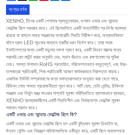
পণ্যের বর্ণনা
XENHO, চীনের একটি পেশাদার প্রস্তুতকারক, গুণমান ওভার এবং আন্ডার
ভোল্টেজ রিলে সরবরাহ করে। এই রিলেগুলিতে একটি অন্তর্নির্মিত স্ব-নির্ণয় ব্যবস্থা
রয়েছে যা বাস্তব সময়ে সরঞ্জামের অপারেটিং স্থিতি নিরীক্ষণ করে, অস্বাভাবিকতা
ঘটলে দ্রুত LED সূচকের মাধ্যমে ত্রুটির ধরন নির্দেশ করে। তারা সহজ
ইনস্টলেশনের জন্য একটি মডুলার নকশা গ্রহণ করে, একটি বিতরণ বাক্সের মধ্যে
সরাসরি রেল মাউন্ট করার অনুমতি দেয়, স্থান বাঁচাতে এবং রক্ষণাবেক্ষণের সুবিধা
দেয়। সমস্ত উপাদান RoHS প্রত্যয়িত, পরিবেশগতভাবে বন্ধুত্বপূর্ণ, এবং উচ্চ-
তাপমাত্রা প্রতিরোধী, শিখা-প্রতিরোধী আবরণ কার্যকরভাবে নিরাপত্তা বাড়ায়।
একাধিক ইউনিট সম্প্রসারণের জন্য সমান্তরালভাবে সংযুক্ত করা যেতে পারে,
বিভিন্ন লোড ক্ষমতা প্রয়োজনীয়তা পূরণ করে। স্মার্ট হোম, ডেটা সেন্টার, চিকিৎসা
সরঞ্জাম এবং নির্ভুল যন্ত্র পাওয়ার সাপ্লাই সুরক্ষা পরিস্থিতিতে ব্যাপকভাবে ব্যবহৃত,
XENHO ব্যবহারকারীদের একটি স্থিতিশীল এবং নির্ভরযোগ্য ভোল্টেজ সুরক্ষা
সমাধান প্রদান করে।
একটি ওভার এবং আন্ডার ভোল্টেজ রিলে কি?
একটি ওভার এবং আন্ডার ভোল্টেজ রিলে হল একটি বুদ্ধিমান সুরক্ষা ডিভাইস যা,
উন্নত সেন্সিং এবং নিয়ন্ত্রণ মডিউলগুলিকে একীভূত করে, একটি রিলে অ্যাকশনকে