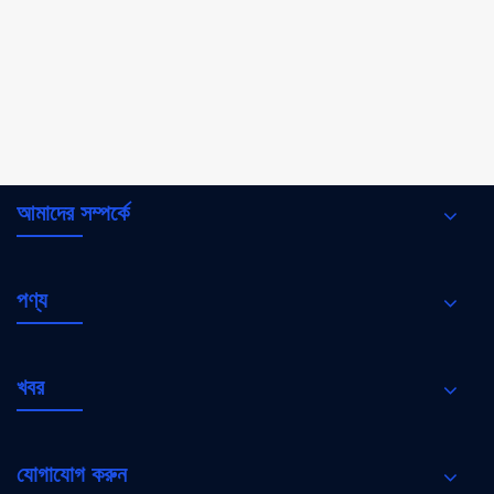
কেন আপনি আপনার বৈদ্যুতিক সিস্টেমের জন্য একটি 800A
মোল্ড কেস সার্কিট ব্রেকার চয়ন করবেন
আরো দেখুন >>
আমাদের সম্পর্কে
পণ্য
খবর
যোগাযোগ করুন