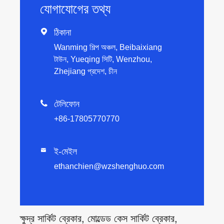
যোগাযোগের তথ্য

ঠিকানা
Wanming শিল্প অঞ্চল, Beibaixiang
টাউন, Yueqing সিটি, Wenzhou,
Zhejiang প্রদেশ, চীন

টেলিফোন
+86-17805770770
ই-মেইল

ethanchien@wzshenghuo.com
ক্ষুদ্র সার্কিট ব্রেকার, মোল্ডেড কেস সার্কিট ব্রেকার,