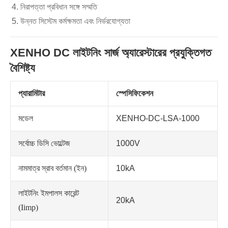
নিরাপত্তা প্রবিধান সঙ্গে সম্মতি
উন্নত সিস্টেম কর্মক্ষমতা এবং নির্ভরযোগ্যতা
XENHO DC লাইটনিং সার্জ অ্যারেস্টারের প্রযুক্তিগত
বৈশিষ্ট্য
প্যারামিটার
স্পেসিফিকেশন
মডেল
XENHO-DC-LSA-1000
সর্বোচ্চ ডিসি ভোল্টেজ
1000V
নামমাত্র স্রাব বর্তমান (ইন)
10kA
লাইটনিং ইমপালস কারেন্ট
20kA
(Iimp)