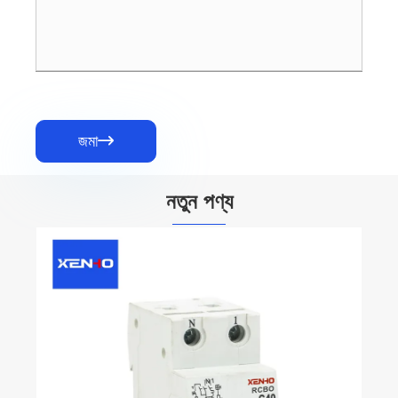
জমা

নতুন পণ্য