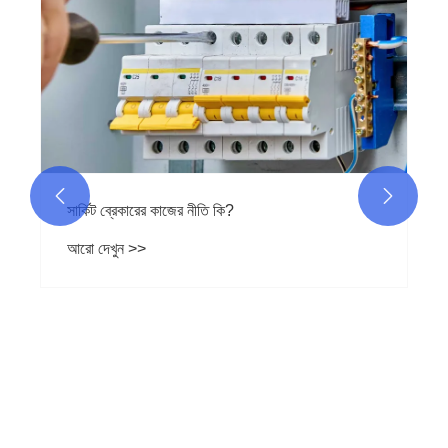


সার্কিট ব্রেকারের কাজের নীতি কি?
আরো দেখুন >>