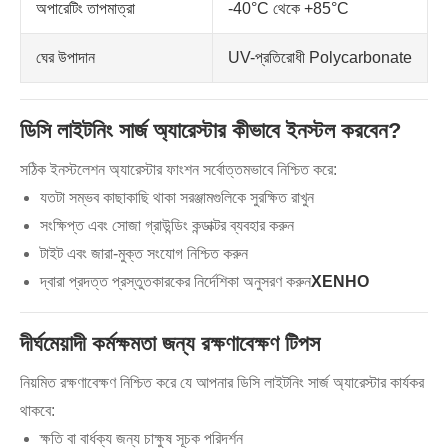
অপারেটিং তাপমাত্রা
-40°C থেকে +85°C
ঘের উপাদান
UV-প্রতিরোধী Polycarbonate
ডিসি লাইটনিং সার্জ অ্যারেস্টার কীভাবে ইনস্টল করবেন?
সঠিক ইনস্টলেশন অ্যারেস্টার ফাংশন সর্বোত্তমভাবে নিশ্চিত করে:
যতটা সম্ভব কাছাকাছি থাকা সরঞ্জামগুলিকে সুরক্ষিত রাখুন
সংক্ষিপ্ত এবং সোজা গ্রাউন্ডিং কন্ডাক্টর ব্যবহার করুন
টাইট এবং জারা-মুক্ত সংযোগ নিশ্চিত করুন
দ্বারা প্রদত্ত প্রস্তুতকারকের নির্দেশিকা অনুসরণ করুন
XENHO
দীর্ঘমেয়াদী কর্মক্ষমতা জন্য রক্ষণাবেক্ষণ টিপস
নিয়মিত রক্ষণাবেক্ষণ নিশ্চিত করে যে আপনার ডিসি লাইটনিং সার্জ অ্যারেস্টার কার্যকর
থাকবে:
ক্ষতি বা বার্ধক্য জন্য চাক্ষুষ সূচক পরিদর্শন