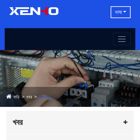
ভাষা
বাড়ি
খবর
শিল্প খবর
খবর