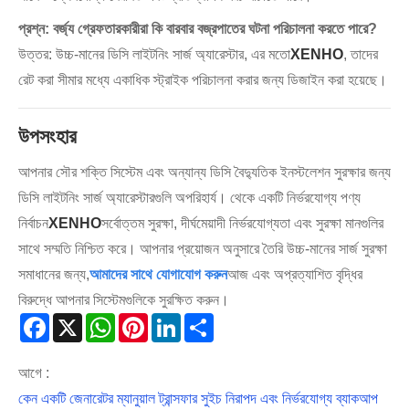
প্রশ্ন: বর্জ্য গ্রেফতারকারীরা কি বারবার বজ্রপাতের ঘটনা পরিচালনা করতে পারে?
উত্তর: উচ্চ-মানের ডিসি লাইটনিং সার্জ অ্যারেস্টার, এর মতো
XENHO
, তাদের
রেট করা সীমার মধ্যে একাধিক স্ট্রাইক পরিচালনা করার জন্য ডিজাইন করা হয়েছে।
উপসংহার
আপনার সৌর শক্তি সিস্টেম এবং অন্যান্য ডিসি বৈদ্যুতিক ইনস্টলেশন সুরক্ষার জন্য
ডিসি লাইটনিং সার্জ অ্যারেস্টারগুলি অপরিহার্য। থেকে একটি নির্ভরযোগ্য পণ্য
নির্বাচন
XENHO
সর্বোত্তম সুরক্ষা, দীর্ঘমেয়াদী নির্ভরযোগ্যতা এবং সুরক্ষা মানগুলির
সাথে সম্মতি নিশ্চিত করে। আপনার প্রয়োজন অনুসারে তৈরি উচ্চ-মানের সার্জ সুরক্ষা
সমাধানের জন্য,
আমাদের সাথে যোগাযোগ করুন
আজ এবং অপ্রত্যাশিত বৃদ্ধির
বিরুদ্ধে আপনার সিস্টেমগুলিকে সুরক্ষিত করুন।
Facebook
X
WhatsApp
Pinterest
LinkedIn
Share
আগে :
কেন একটি জেনারেটর ম্যানুয়াল ট্রান্সফার সুইচ নিরাপদ এবং নির্ভরযোগ্য ব্যাকআপ