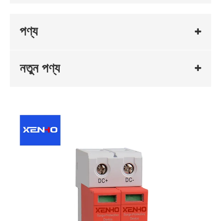
পণ্য
নতুন পণ্য