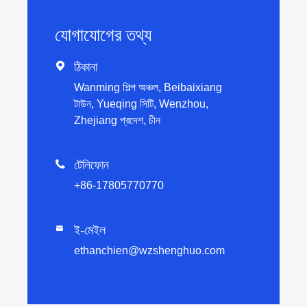
যোগাযোগের তথ্য

ঠিকানা
Wanming শিল্প অঞ্চল, Beibaixiang
টাউন, Yueqing সিটি, Wenzhou,
Zhejiang প্রদেশ, চীন

টেলিফোন
+86-17805770770
ই-মেইল

ethanchien@wzshenghuo.com