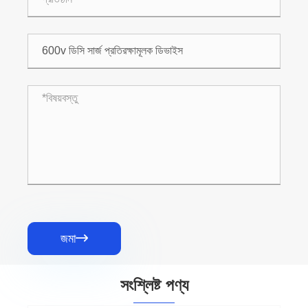
জমা

সংশ্লিষ্ট পণ্য