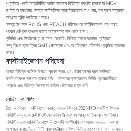
পণ্যটিতে একটি অন্তর্নির্মিত থার্মাল সংযোগ বিচ্ছিন্ন পদ্ধতি রয়েছে যা MOV
বার্ধক্য বা ব্যর্থতার ক্ষেত্রে সার্কিটটিকে স্বয়ংক্রিয়ভাবে বাধা দেয়, যার ফলে সম্ভাব্য
আগুনের ঝুঁকি প্রতিরোধ করে।
সমস্ত উপাদান RoHS এবং REACH পরিবেশগত সার্টিফিকেশন ধারণ করে,
প্রধান বৈশ্বিক অঞ্চলে বাজার অ্যাক্সেসের মান মেনে চলে।
সুনির্দিষ্ট এবং নির্ভরযোগ্য উপাদান সোল্ডারিং নিশ্চিত করতে উত্পাদন প্রক্রিয়া
সম্পূর্ণরূপে স্বয়ংক্রিয় SMT প্লেসমেন্ট এবং অপটিক্যাল পরিদর্শন প্রযুক্তি ব্যবহার
করে।
কাস্টমাইজেশন পরিষেবা
আমরা বিভিন্ন বর্তমান ক্ষমতা, সুরক্ষা স্তর, এবং ইন্টারফেসের ধরন সমন্বিত
কনফিগারেশন সমাধান অফার করি—আমাদের ক্লায়েন্টদের নির্দিষ্ট প্রয়োজনীয়তা
মেটাতে এবং বিভিন্ন সিস্টেমের চাহিদা মেটানোর জন্য তৈরি।
লোডিং এবং শিপিং
চীনে অবস্থিত একটি বিশেষ প্রস্তুতকারক হিসাবে, XENHO একটি পরিপক্ক
লজিস্টিক ম্যানেজমেন্ট সিস্টেমের অধিকারী এবং বহু আন্তর্জাতিকভাবে খ্যাতিমান
লজিস্টিক কোম্পানিগুলির সাথে দীর্ঘমেয়াদী অংশীদারিত্ব স্থাপন করেছে। আমরা
আমাদের ক্লায়েন্টদের নির্দিষ্ট প্রয়োজনীয়তার উপর ভিত্তি করে সমুদ্র, বায়ু, বা স্থল