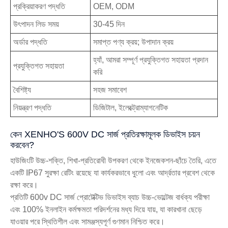
প্রক্রিয়াকরণ পদ্ধতি
OEM, ODM
উৎপাদন লিড সময়
30-45 দিন
অর্ডার পদ্ধতি
সমাপ্ত পণ্য ক্রয়; উপাদান ক্রয়
হ্যাঁ, আমরা সম্পূর্ণ প্রযুক্তিগত সহায়তা প্রদান
প্রযুক্তিগত সহায়তা
করি
বৈশিষ্ট্য
সহজ সমাবেশ
নিয়ন্ত্রণ পদ্ধতি
ডিজিটাল, ইলেক্ট্রোম্যাগনেটিক
কেন XENHO'S 600V DC সার্জ প্রতিরক্ষামূলক ডিভাইস চয়ন
করবেন?
হাউজিংটি উচ্চ-শক্তি, শিখা-প্রতিরোধী উপকরণ থেকে ইনজেকশন-ছাঁচে তৈরি, এতে
একটি IP67 সুরক্ষা রেটিং রয়েছে যা কার্যকরভাবে ধুলো এবং আর্দ্রতার প্রবেশ থেকে
রক্ষা করে।
প্রতিটি 600v DC সার্জ প্রোটেক্টিভ ডিভাইস ব্যাচ উচ্চ-ভোল্টেজ বার্ধক্য পরীক্ষা
এবং 100% ইনলাইন কর্মক্ষমতা পরিদর্শনের মধ্য দিয়ে যায়, যা কারখানা ছেড়ে
যাওয়ার পরে স্থিতিশীল এবং সামঞ্জস্যপূর্ণ গুণমান নিশ্চিত করে।