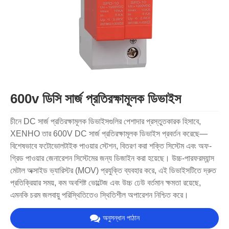
600v ডিসি সার্জ প্রতিরক্ষামূলক ডিভাইস
চীনে DC সার্জ প্রতিরক্ষামূলক ডিভাইসগুলির পেশাদার প্রস্তুতকারক হিসাবে,
XENHO তার 600V DC সার্জ প্রতিরক্ষামূলক ডিভাইস প্রবর্তন করেছে—
বিশেষভাবে ফটোভোলটাইক পাওয়ার স্টেশন, বিতরণ করা শক্তি সিস্টেম এবং অফ-
গ্রিড পাওয়ার জেনারেশন সিস্টেমের জন্য ডিজাইন করা হয়েছে। উচ্চ-পারফরম্যান্স
মেটাল অক্সাইড ভ্যারিস্টর (MOV) প্রযুক্তি ব্যবহার করে, এই ডিভাইসটিতে দ্রুত
প্রতিক্রিয়ার সময়, কম অবশিষ্ট ভোল্টেজ এবং উচ্চ ঢেউ বর্তমান ক্ষমতা রয়েছে,
এমনকি চরম জলবায়ু পরিস্থিতিতেও স্থিতিশীল অপারেশন নিশ্চিত করে।
অনুসন্ধান পাঠান