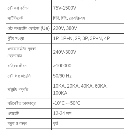
রেট করা বর্তমান
75V-1500V
সার্টিফিকেট
সিবি, সিই, রোএইচএস
রেট অপারেটিং ভোল্টেজ (Ue)
220V, 380V
খুঁটির সংখ্যা
1P, 1P+N, 2P, 3P, 3P+N, 4P
ওভারভোল্টেজ সুরক্ষা
240V-300V
থ্রেশহোল্ড
যান্ত্রিক জীবন
>100000
রেট ফ্রিকোয়েন্সি
50/60 Hz
10KA, 20KA, 40KA, 60KA,
মাউন্টিং পদ্ধতি
100KA
পরিবেষ্টিত তাপমাত্রা
-10°C~+50°C
ওয়ারেন্টি
12-24 মাস
নমুনা উপলব্ধ
হ্যাঁ