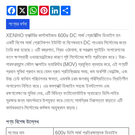
Facebook
X
WhatsApp
Pinterest
LinkedIn
Share
পণ্যের বর্ণনা
XENHO ফ্যাক্টরির কাস্টমাইজড 600v DC সার্জ প্রোটেক্টিভ ডিভাইস হল
একটি বিশেষ সার্জ প্রোটেকশন ইউনিট যা বিশেষভাবে DC পাওয়ার সিস্টেমের জন্য
তৈরি করা হয়েছে। এটি বজ্রপাত, গ্রিড ওঠানামা, বা সরঞ্জাম স্যুইচিং অপারেশনের
ফলে ক্ষণস্থায়ী ওভারভোল্টেজের কারণে সৃষ্ট সিস্টেমের ক্ষতি প্রতিরোধ করে। উচ্চ-
পারফরম্যান্স মেটাল অক্সাইড ভ্যারিস্টর (MOV) প্রযুক্তি ব্যবহার করে, এই পণ্যটি
প্রধান সুবিধা প্রদান করে যেমন দ্রুত প্রতিক্রিয়ার সময়, কম অবশিষ্ট ভোল্টেজ, এবং
উচ্চ ঢেউ বর্তমান পরিচালনার ক্ষমতা, এমনকি চরম জলবায়ু পরিস্থিতিতেও স্থিতিশীল
অপারেশন নিশ্চিত করে। এর কমপ্যাক্ট ডিজাইন সহজে ইনস্টলেশন এবং
রক্ষণাবেক্ষণের সুবিধা দেয়, এটি বিভিন্ন ফটোভোলটাইক অ্যারেতে ডিসি-সাইড
সুরক্ষার জন্য আদর্শভাবে উপযুক্ত করে তোলে; সামগ্রিক নিরাপত্তা বাড়াতে এটি
কার্যকরভাবে সিস্টেমের কর্মক্ষম আয়ুষ্কাল বাড়ায়।
পণ্য বিশেষ উল্লেখ
পণ্যের নাম
600v ডিসি সার্জ প্রতিরক্ষামূলক ডিভাইস