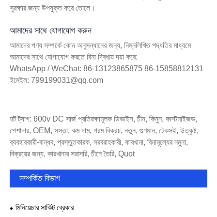
সুরক্ষার জন্য উপযুক্ত করে তোলে।
আমাদের সাথে যোগাযোগ করুন
আমাদের পণ্য সম্পর্কে কোন অনুসন্ধানের জন্য, নিম্নলিখিত পদ্ধতির মাধ্যমে
আমাদের সাথে যোগাযোগ করতে বিনা দ্বিধায় দয়া করে:
WhatsApp / WeChat: 86-13123865875 86-15858812131
ইমেইল: 799199031@qq.com
হট ট্যাগ: 600v DC সার্জ প্রতিরক্ষামূলক ডিভাইস, চীন, কিনুন, কাস্টমাইজড,
পেশাদার, OEM, সস্তা, কম দাম, গরম বিক্রয়, নতুন, গুণমান, টেকসই, উত্কৃষ্ট,
ব্যবহারকারী-বান্ধব, প্রস্তুতকারক, সরবরাহকারী, কারখানা, বিনামূল্যের নমুনা,
বিক্রয়ের জন্য, কারখানার সরাসরি, চীনে তৈরি, Quot
সম্পর্কিত বিভাগ
মিনিয়েচার সার্কিট ব্রেকার