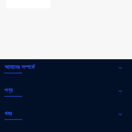
কীভাবে একটি ডিসি লাইটনিং সার্জ অ্যারেস্টার আপনার সৌর
শক্তি সিস্টেমকে কার্যকরভাবে রক্ষা করতে পারে
আরো দেখুন >>
আমাদের সম্পর্কে
পণ্য
খবর