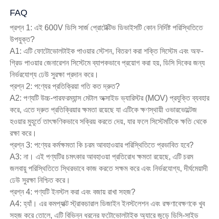
FAQ
প্রশ্ন 1: এই 600V ডিসি সার্জ প্রোটেক্টিভ ডিভাইসটি কোন নির্দিষ্ট পরিস্থিতিতে
উপযুক্ত?
A1: এটি ফোটোভোলটাইক পাওয়ার স্টেশন, বিতরণ করা শক্তি সিস্টেম এবং অফ-
গ্রিড পাওয়ার জেনারেশন সিস্টেমে ব্যাপকভাবে প্রয়োগ করা হয়, ডিসি দিকের জন্য
নির্ভরযোগ্য ঢেউ সুরক্ষা প্রদান করে।
প্রশ্ন 2: পণ্যের প্রতিক্রিয়া গতি কত দ্রুত?
A2: পণ্যটি উচ্চ-পারফরম্যান্স মেটাল অক্সাইড ভ্যারিস্টর (MOV) প্রযুক্তি ব্যবহার
করে, এতে দ্রুত প্রতিক্রিয়ার ক্ষমতা রয়েছে যা এটিকে ক্ষণস্থায়ী ওভারভোল্টেজ
হওয়ার মুহূর্তে তাৎক্ষণিকভাবে সক্রিয় করতে দেয়, যার ফলে সিস্টেমটিকে ক্ষতি থেকে
রক্ষা করে।
প্রশ্ন 3: পণ্যের কর্মক্ষমতা কি চরম আবহাওয়ার পরিস্থিতিতে প্রভাবিত হবে?
A3: না। এই পণ্যটির চমৎকার আবহাওয়া প্রতিরোধ ক্ষমতা রয়েছে, এটি চরম
জলবায়ু পরিস্থিতিতে স্থিরভাবে কাজ করতে সক্ষম করে এবং নির্ভরযোগ্য, দীর্ঘমেয়াদী
ঢেউ সুরক্ষা নিশ্চিত করে।
প্রশ্ন 4: পণ্যটি ইনস্টল করা এবং বজায় রাখা সহজ?
A4: হ্যাঁ। এর কমপ্যাক্ট স্ট্রাকচারাল ডিজাইন ইনস্টলেশন এবং রক্ষণাবেক্ষণকে খুব
সহজ করে তোলে, এটি বিভিন্ন ধরনের ফটোভোলটাইক অ্যারে জুড়ে ডিসি-সাইড