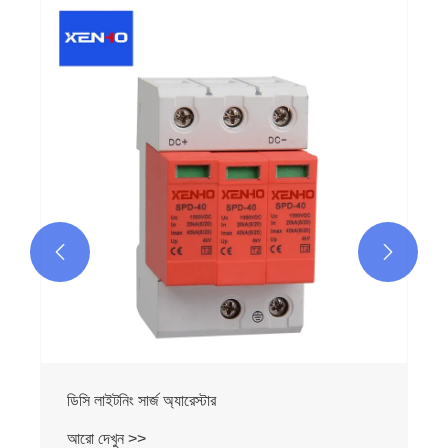


ডিসি লাইটনিং সার্জ অ্যারেস্টার
আরো দেখুন >>