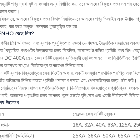
স্যাটি পণ্য দ্বারা সৃষ্ট না হওয়ার জন্য নির্ধারিত হয়, তবে আমাদের বিক্রয়োত্তর দল গ্রাহ
্রদান করবে।
য়িকভাবে, আমাদের বিক্রয়োত্তর বিভাগ নিয়মিতভাবে আমাদের পণ্য ডিজাইন এবং উত্পাদন প্রক
 করে, যার ফলে অনুরূপ সমস্যার পুনরাবৃত্তি কম হয়।
ENHO বেছে নিন?
গভীর শিল্প অভিজ্ঞতা এবং ব্যাপক প্রযুক্তিগত দক্ষতা ভোগদখল. বৈদ্যুতিক সরঞ্জামের এক
জ বৈদ্যুতিক পণ্যগুলির উদ্ভাবনের জন্য নিবেদিত, আমাদের উত্পাদিত প্রতিটি পণ্য শিল্প-নেতৃ
 DC 400A মোল্ড কেস সার্কিট ব্রেকার ব্যতিক্রমী ব্রেকিং ক্ষমতা এবং স্থিতিশীলতা বৈশিষ্ট্
র অবস্থার মধ্যেও নির্ভরযোগ্য অপারেশন নিশ্চিত করে।
একটি ব্যাপক বিক্রয়োত্তর সেবা সিস্টেম অফার. একটি সমস্যার প্রাথমিক প্রাপ্তি এবং বিশ্ল
রীর অভিজ্ঞতা নিশ্চিত করতে প্রতিটি পদক্ষেপে দক্ষতা এবং পেশাদারিত্বের জন্য চেষ্টা করি।
শ্রেষ্ঠত্বের নিরলস সাধনায় প্রতিশ্রুতিবদ্ধ। নিয়মিতভাবে বিক্রয়োত্তর প্রতিক্রিয়া সং
ত করি, আমাদের পণ্যগুলির জন্য আপনার পছন্দ উভয়ই বুদ্ধিমান এবং একটি দীর্ঘমেয়াদী বিনিয়ো
শেষ উল্লেখ
নাম
মোল্ডেড কেস সার্কিট ব্রেকার
বর্তমান
16A, 32A, 40A, 63A, 125A, 2
 ক্যাপাসিটি (আইসিইউ)
25KA, 36KA, 50KA, 65KA, 70