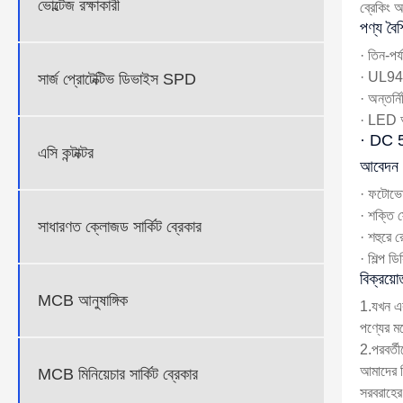
ভোল্টেজ রক্ষাকারী
ব্রেকিং অ
পণ্য বৈশি
· তিন-পর্য
· UL94 V
সার্জ প্রোটেক্টিভ ডিভাইস SPD
· অন্তর্ন
· LED অব
· DC 50
এসি কন্টাক্টর
আবেদন ক
· ফটোভোল
· শক্তি স
সাধারণত ক্লোজড সার্কিট ব্রেকার
· শহুরে র
· শিল্প ড
বিক্রয়ো
MCB আনুষাঙ্গিক
1.যখন এক
পণ্যের মড
2.পরবর্তী
আমাদের ব
MCB মিনিয়েচার সার্কিট ব্রেকার
সরবরাহের