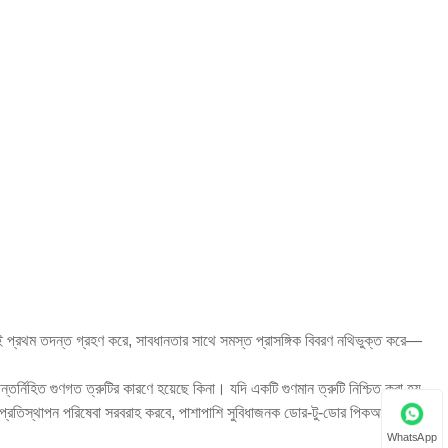
 প্রথম তদন্ত গ্রহণ করে, সাবধানতার সাথে সমস্ত প্রাসঙ্গিক বিবরণ নথিভুক্ত করে—
র্নিহিত গুণগত ত্রুটির কারণে হয়েছে কিনা। যদি একটি গুণমান ত্রুটি নিশ্চিত করা হয়,
 বা প্রতিস্থাপন পরিষেবা সরবরাহ করবে, পাশাপাশি সুবিধাজনক ডোর-টু-ডোর পিকআপ এবং
WhatsApp