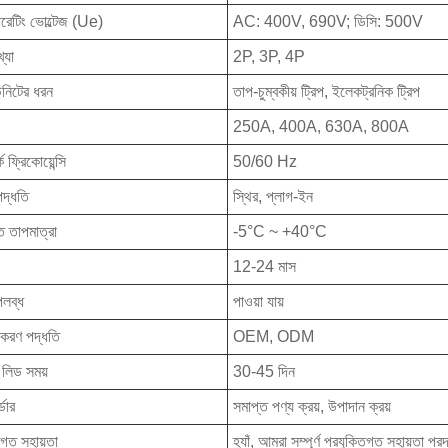
রেটিং ভোল্টেজ (Ue)
AC: 400V, 690V; ডিসি: 500V
খ্যা
2P, 3P, 4P
উনিটের ধরন
তাপ-চুম্বকীয় ট্রিপ, ইলেকট্রনিক ট্রিপ
250A, 400A, 630A, 800A
ক ফ্রিকোয়েন্সি
50/60 Hz
 পদ্ধতি
স্থির, প্লাগ-ইন
িত তাপমাত্রা
-5°C ~ +40°C
12-24 মাস
পলব্ধ
পাওয়া যায়
়াকরণ পদ্ধতি
OEM, ODM
লিড সময়
30-45 দিন
ডার
সমাপ্ত পণ্য ক্রয়, উপাদান ক্রয়
তিগত সহায়তা
হ্যাঁ, আমরা সম্পূর্ণ প্রযুক্তিগত সহায়তা প্র