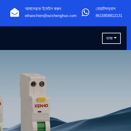
আমাদেরকে ইমেইল করুন
হোয়াটসঅ্যাপ
ethanchien@wzshenghuo.com
8615858812131
ভাষা