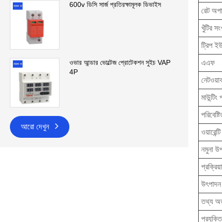
600v ডিসি সার্জ প্রতিরক্ষামূলক ডিভাইস
রেট অপা
খুঁটির সং
ট্রিপ ই
এএফ
ওভার আন্ডার ভোল্টেজ প্রোটেকশন সুইচ VAP
4P
নেটওয়ার্
মাউন্টিং
পরিবেষ্ট
আরো দেখুন
ওয়ারেন্টি
নমুনা উ
প্রক্রিয
উৎপাদন 
তথ্য অর্
প্রযুক্