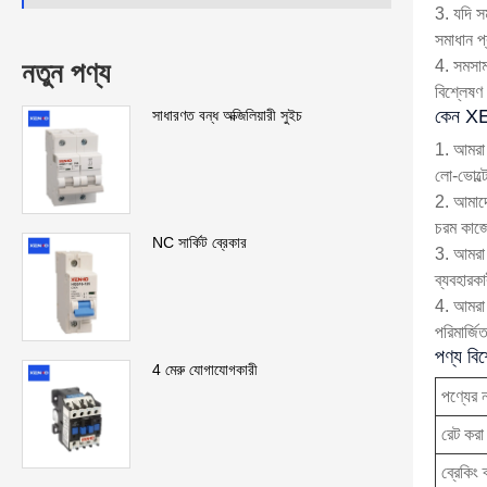
3. যদি সম
সমাধান প
4. সমসাম
নতুন পণ্য
বিশ্লেষণ
কেন X
সাধারণত বন্ধ অক্জিলিয়ারী সুইচ
1. আমরা 
লো-ভোল্টে
2. আমাদের
চরম কাজে
NC সার্কিট ব্রেকার
3. আমরা 
ব্যবহারকা
4. আমরা 
পরিমার্জি
পণ্য বি
4 মেরু যোগাযোগকারী
পণ্যের 
রেট করা 
ব্রেকিং