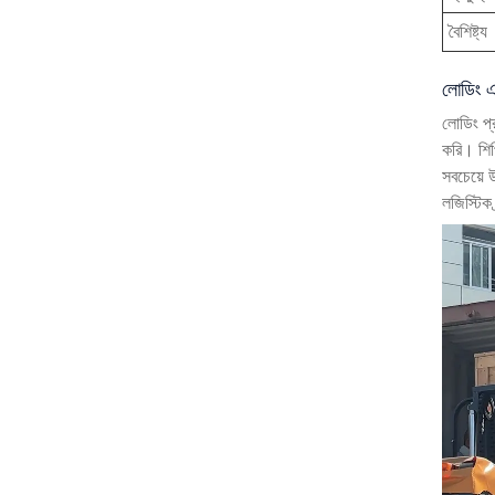
বৈশিষ্ট্য
লোডিং এ
লোডিং প্
করি। শিপি
সবচেয়ে 
লজিস্টিক