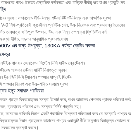
পারেশনের পরেও উচ্চতর বৈদ্যুতিক কর্মক্ষমতা এবং যান্ত্রিক দীর্ঘায়ু ধরে রাখার গ্যারান্টি দেয়।
ষ্ট্য
ায়ের সুরক্ষা: ওভারলোড দীর্ঘ-বিলম্ব, শর্ট-সার্কিট শর্ট-বিলম্ব এবং তাত্ক্ষণিক সুরক্ষা
-0 শিখা-প্রতিরোধী প্রকৌশল প্লাস্টিক শেল, উচ্চ নিরোধক এবং প্রভাব প্রতিরোধের
ির্মিত তাপমাত্রা ক্ষতিপূরণ উপাদান, উচ্চ এবং নিম্ন তাপমাত্রা স্থিতিশীল কর্ম
স্থা ইঙ্গিত, মডুলার আনুষাঙ্গিক প্রসারণযোগ্য
0V এর জন্য উপযুক্ত, 130KA পর্যন্ত ব্রেকিং ক্ষমতা
্ষেত্র
টাইক পাওয়ার জেনারেশন সিস্টেম ডিসি সাইড প্রোটেকশন
্টোরেজ পাওয়ার স্টেশন সার্কিট নিরাপত্তা সুরক্ষা
েল ট্রানজিট ডিসি ট্র্যাকশন পাওয়ার সাপ্লাই সিস্টেম
িসি পাওয়ার বিতরণ এবং উচ্চ-শক্তি সরঞ্জাম সুরক্ষা
ত্তর ইস্যু সমাধান প্রক্রিয়া
জন গ্রাহক বিক্রয়োত্তর সমস্যা রিপোর্ট করে, তখন আমাদের পেশাদার গ্রাহক পরিষেবা দলই
েল, ব্যবহারের পরিবেশ এবং সমস্যার নির্দিষ্ট প্রকৃতি সহ।
তে, আমাদের কারিগরি বিভাগ একটি প্রাথমিক বিশ্লেষণ পরিচালনা করে যে সমস্যাটি পণ্যের অন্ত
িক্রয়োত্তর বিভাগ গ্রাহককে আমাদের পণ্যের ওয়ারেন্টি নীতি অনুসারে বিনামূল্যে মেরামত
 সরবরাহের ব্যবস্থা করবে।