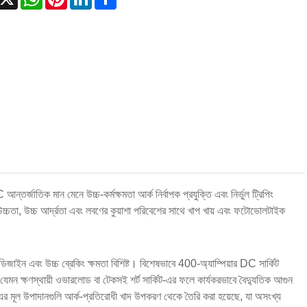
জাতিক মান মেনে উচ্চ-কর্মক্ষমতা আর্ক নির্বাপক প্রযুক্তি এবং নির্ভুল ট্রিপিং
্চতা, উচ্চ আর্দ্রতা এবং লবণের কুয়াশা পরিবেশের সাথে খাপ খায় এবং ফটোভোলটাইক
িজাইন এবং উচ্চ ব্রেকিং ক্ষমতা বিশিষ্ট। বিশেষভাবে 400-অ্যাম্পিয়ার DC সার্কিট
যেমন ক্ষণস্থায়ী ওভারলোড বা টেকসই শর্ট সার্কিট-এর ফলে কার্যকরভাবে বৈদ্যুতিক আগুন
 এর মূল উপাদানগুলি আর্ক-প্রতিরোধী খাদ উপকরণ থেকে তৈরি করা হয়েছে, যা অসংখ্য