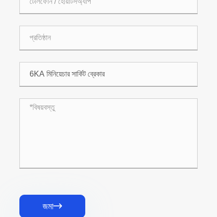
জমা
