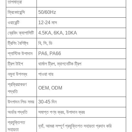
তাপমাত্রা
ফ্রিকোয়েন্সি
50/60Hz
ওয়ারেন্টি
12-24 মাস
ব্রেকিং ক্যাপাসিটি
4.5KA, 6KA, 10KA
ট্রিপিং বৈশিষ্ট্য
বি, সি, ডি
প্লাস্টিক উপাদান
PA6, PA66
ট্রিপ টাইপ
থার্মাল ট্রিপ, ম্যাগনেটিক ট্রিপ
নমুনা উপলব্ধ
পাওয়া যায়
প্রক্রিয়াকরণ
OEM, ODM
পদ্ধতি
উৎপাদন লিড সময়
30-45 দিন
অর্ডার পদ্ধতি
সমাপ্ত পণ্য ক্রয়, উপাদান ক্রয়
প্রযুক্তিগত
হ্যাঁ, আমরা সম্পূর্ণ প্রযুক্তিগত সহায়তা প্রদান করি
সহায়তা