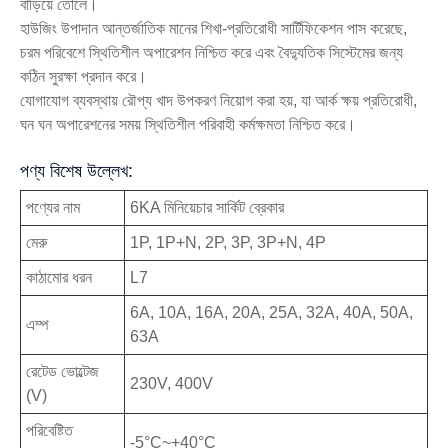
বাড়িয়ে তোলে।
হাউজিং উপাদান আন্তর্জাতিক মানের শিখা-প্রতিরোধী সার্টিফিকেশন পাস করেছে,
চরম পরিবেশে স্থিতিশীল অপারেশন নিশ্চিত করে এবং বৈদ্যুতিক সিস্টেমের জন্য
কঠিন সুরক্ষা প্রদান করে।
যোগাযোগ ব্যবস্থায় রৌপ্য খাদ উপকরণ নিয়োগ করা হয়, যা আর্ক ক্ষয় প্রতিরোধী,
ঘন ঘন অপারেশনের সময় স্থিতিশীল পরিবাহী কর্মক্ষমতা নিশ্চিত করে।
পণ্য বিশেষ উল্লেখ:
পণ্যের নাম
6KA মিনিয়েচার সার্কিট ব্রেকার
মেরু
1P, 1P+N, 2P, 3P, 3P+N, 4P
কাঠামোর ধরন
L7
6A, 10A, 16A, 20A, 25A, 32A, 40A, 50A,
এম্প
63A
রেটেড ভোল্টেজ
230V, 400V
(V)
পরিবেষ্টিত
-5°C~+40°C