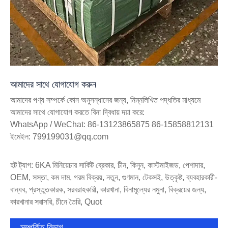
আমাদের সাথে যোগাযোগ করুন
আমাদের পণ্য সম্পর্কে কোন অনুসন্ধানের জন্য, নিম্নলিখিত পদ্ধতির মাধ্যমে
আমাদের সাথে যোগাযোগ করতে বিনা দ্বিধায় দয়া করে:
WhatsApp / WeChat: 86-13123865875 86-15858812131
ইমেইল: 799199031@qq.com
হট ট্যাগ: 6KA মিনিয়েচার সার্কিট ব্রেকার, চীন, কিনুন, কাস্টমাইজড, পেশাদার,
OEM, সস্তা, কম দাম, গরম বিক্রয়, নতুন, গুণমান, টেকসই, উত্কৃষ্ট, ব্যবহারকারী-
বান্ধব, প্রস্তুতকারক, সরবরাহকারী, কারখানা, বিনামূল্যের নমুনা, বিক্রয়ের জন্য,
কারখানার সরাসরি, চীনে তৈরি, Quot
সম্পর্কিত বিভাগ