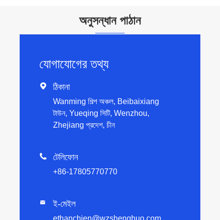
অনুসন্ধান পাঠান
যোগাযোগের তথ্য

ঠিকানা
Wanming শিল্প অঞ্চল, Beibaixiang
টাউন, Yueqing সিটি, Wenzhou,
Zhejiang প্রদেশ, চীন

টেলিফোন
+86-17805770770
ই-মেইল

ethanchien@wzshenghuo.com